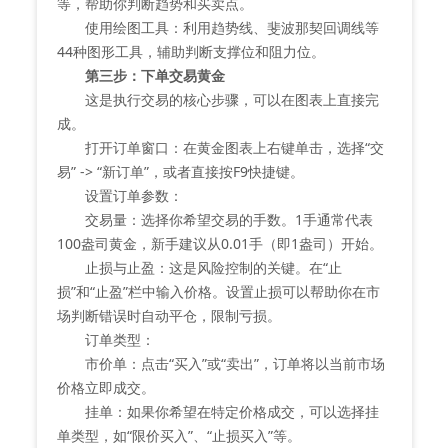
等，帮助你判断趋势和买卖点。
使用绘图工具：利用趋势线、斐波那契回调线等
44种图形工具，辅助判断支撑位和阻力位。
第三步：下单交易黄金
这是执行交易的核心步骤，可以在图表上直接完
成。
打开订单窗口：在黄金图表上右键单击，选择“交
易” -> “新订单”，或者直接按F9快捷键。
设置订单参数：
交易量：选择你希望交易的手数。1手通常代表
100盎司黄金，新手建议从0.01手（即1盎司）开始。
止损与止盈：这是风险控制的关键。在“止
损”和“止盈”栏中输入价格。设置止损可以帮助你在市
场判断错误时自动平仓，限制亏损。
订单类型：
市价单：点击“买入”或“卖出”，订单将以当前市场
价格立即成交。
挂单：如果你希望在特定价格成交，可以选择挂
单类型，如“限价买入”、“止损买入”等。