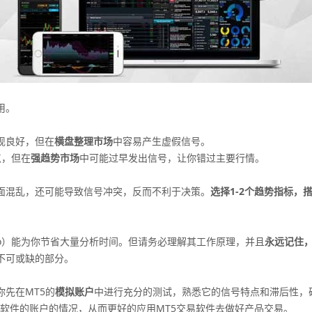
用。
现良好，但在
横盘整理市场
中容易产生虚假信号。
点，但在
强趋势市场
中可能过早发出信号，让你错过主要行情。
混乱，还可能导致信号冲突，反而不利于决策。
选择1-2个趋势指标，
）能为你节省大量分析时间。但请务必理解其工作原理，并且
永远记住
不可或缺的部分。
先在MT5的
模拟账户
中进行充分的测试，熟悉它的信号特点和滞后性，
软件的账户的情况，从而更好的应用MT5交易软件去做好产品交易。